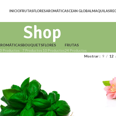
INICIO
FRUTAS
FLORES
AROMÁTICAS
CEAN GLOBAL
MAQUILAS
RE
Shop
AROMÁTICAS
BOUQUETS
FLORES
FRUTAS
3 Productos
7 Productos
10 Productos
24 Productos
Mostrar
9
12