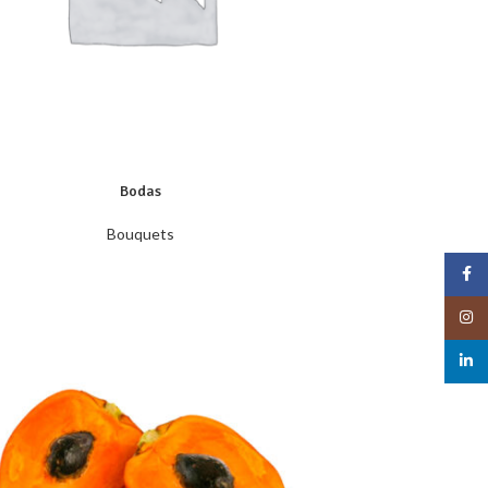
Bodas
Bouquets
Face
Insta
linked