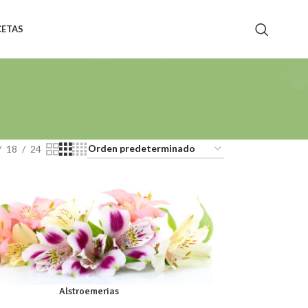
CETAS
18
24
Alstroemerias