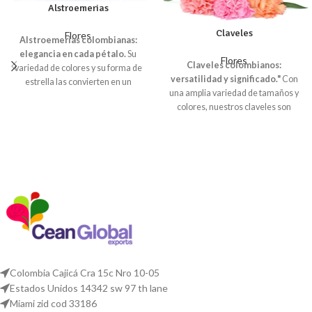
Alstroemerias
Claveles
Flores
Alstroemerias colombianas:
elegancia en cada pétalo.
Su
Flores
Claveles colombianos:
variedad de colores y su forma de
versatilidad y significado."
Con
estrella las convierten en un
una amplia variedad de tamaños y
símbolo de equilibrio y armonía.
Un
colores, nuestros claveles son
toque de exotismo con las
perfectos para cualquier tipo de
alstroemerias.
Originarias de
arreglo, desde los más sencillos
Sudamérica, estas flores exóticas
hasta los más elaborados. Además,
ofrecen una belleza única y
cada color tiene un significado
duradera.
Alstroemerias: la
especial, lo que los convierte en un
perfecta combinación de
regalo perfecto para cualquier
delicadeza y resistencia.
Ideales
ocasión.
para arreglos florales que
requieren un toque de sofisticación
y durabilidad.
Colombia Cajicá Cra 15c Nro 10-05
Estados Unidos 14342 sw 97 th lane
Miami zid cod 33186