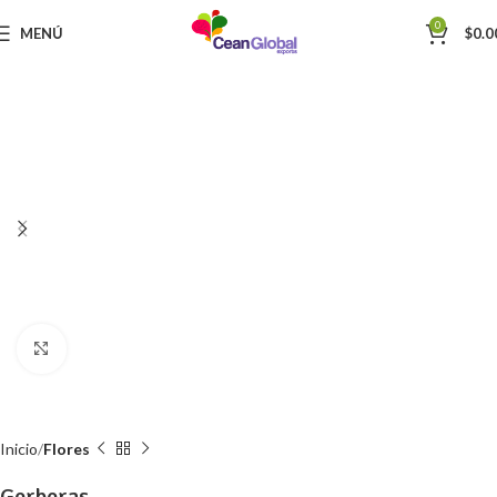
0
MENÚ
$
0.0
Haga Click para agrandar
Inicio
Flores
Gerberas