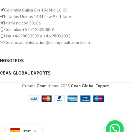
experiencia única con un producto
su versatilidad en la cocina, siendo
certificado y sostenible! El
perfectos para elaborar
Colombia Cajicá Cra 15c Nro 10-05
chontaduro colombiano es mucho
mermeladas, compotas, postres y
Estados Unidos 14342 sw 97 th lane
más que una fruta; es un pedacito
hasta platos salados. Al elegir
Miami zid cod 33186
de la selva amazónica en cada
nuestros higos, los distribuidores
Colombia +57 3125230829
bocado.
internacionales obtienen un
Usa +46 98052589 o +46 98051032
producto de alta calidad, con
Correo: administration@ceanglobalexport.com
certificación orgánica y una
demanda creciente en los
mercados globales. Suma a tu
NOSOTROS
catálogo un fruto que combina
tradición, sabor y beneficios para la
CEAN GLOBAL EXPORTS
salud!
Creado
Cean
theme
2025
Cean Global Export
.
ES