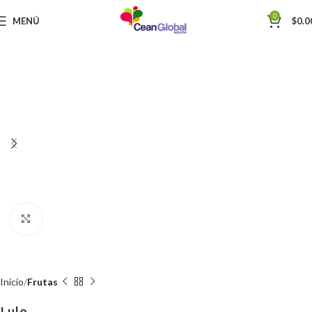
0
MENÚ
$
0.0
Haga Click para agrandar
Inicio
Frutas
Lulo