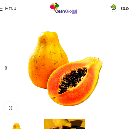
0
MENÚ
$
0.0
Haga Click para agrandar